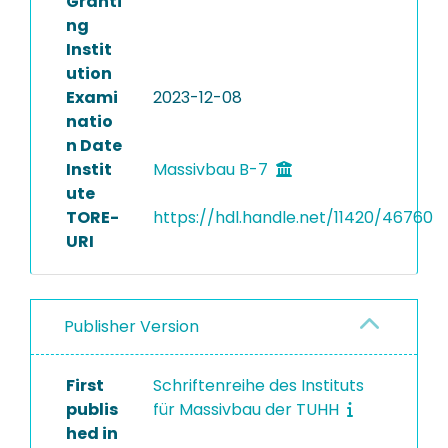
Granti
ng
Instit
ution
Exami
2023-12-08
natio
n Date
Instit
Massivbau B-7
ute
TORE-
https://hdl.handle.net/11420/46760
URI
Publisher Version
First
Schriftenreihe des Instituts
publis
für Massivbau der TUHH
hed in