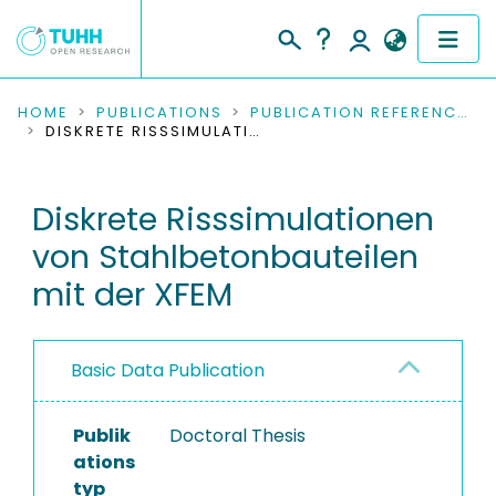
COMMUNITIES & COLLECTIONS
HOME
PUBLICATIONS
PUBLICATION REFERENCES
DISKRETE RISSSIMULATIONEN VON STAHLBETONBAUTEILEN MIT DER XFEM
PUBLICATIONS
Diskrete Risssimulationen
RESEARCH DATA
von Stahlbetonbauteilen
PEOPLE
mit der XFEM
INSTITUTIONS
Basic Data Publication
PROJECTS
Publik
Doctoral Thesis
ations
typ