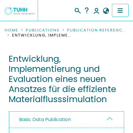
COMMUNITIES & COLLECTIONS
HOME
PUBLICATIONS
PUBLICATION REFERENCES
ENTWICKLUNG, IMPLEMENTIERUNG UND EVALUATION EINES NEUEN ANSATZES FÜR DIE EFFIZIENTE MATERIALFLUSSSIMULATION
PUBLICATIONS
Entwicklung,
RESEARCH DATA
Implementierung und
PEOPLE
Evaluation eines neuen
Ansatzes für die effiziente
INSTITUTIONS
Materialflusssimulation
PROJECTS
Basic Data Publication