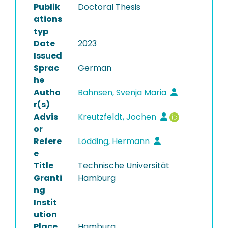
Publik
Doctoral Thesis
ations
typ
Date
2023
Issued
Sprac
German
he
Autho
Bahnsen, Svenja Maria
r(s)
Advis
Kreutzfeldt, Jochen
or
Refere
Lödding, Hermann
e
Title
Technische Universität
Granti
Hamburg
ng
Instit
ution
Place
Hamburg