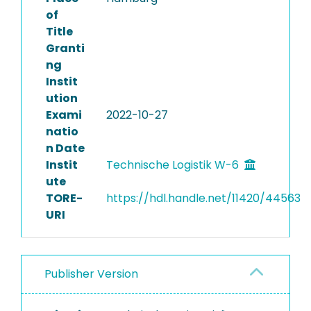
of
Title
Granti
ng
Instit
ution
Exami
2022-10-27
natio
n Date
Instit
Technische Logistik W-6
ute
TORE-
https://hdl.handle.net/11420/44563
URI
Publisher Version