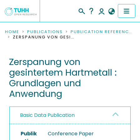
COMMUNITIES & COLLECTIONS
HOME
PUBLICATIONS
PUBLICATION REFERENCES
ZERSPANUNG VON GESINTERTEM HARTMETALL : GRUNDLAGEN UND ANWENDUNG
PUBLICATIONS
Zerspanung von
RESEARCH DATA
gesintertem Hartmetall :
PEOPLE
Grundlagen und
Anwendung
INSTITUTIONS
PROJECTS
Basic Data Publication
Publik
Conference Paper