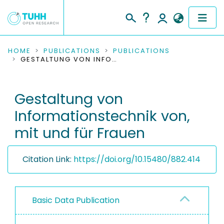
COMMUNITIES & COLLECTIONS
HOME
PUBLICATIONS
PUBLICATIONS
GESTALTUNG VON INFORMATIONSTECHNIK VON, MIT UND FÜR FRAUEN
PUBLICATIONS
Gestaltung von
RESEARCH DATA
Informationstechnik von,
PEOPLE
mit und für Frauen
INSTITUTIONS
Citation Link:
https://doi.org/10.15480/882.414
PROJECTS
Basic Data Publication