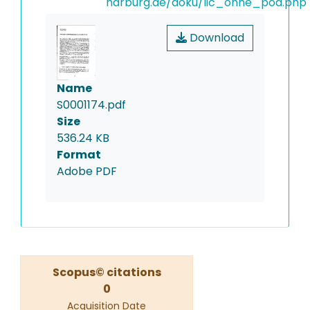
harburg.de/doku/lic_ohne_pod.php
Download
Name
S0001174.pdf
Size
536.24 KB
Format
Adobe PDF
Scopus© citations
0
Acquisition Date