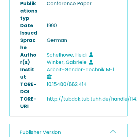
Publik
Conference Paper
ations
typ
Date
1990
Issued
Sprac
German
he
Autho
Schelhowe, Heidi
r(s)
Winker, Gabriele
Instit
Arbeit-Gender-Technik M-1
ut
TORE-
10.15480/882.414
DOI
TORE-
http://tubdok.tub.tuhh.de/handle/11
URI
Publisher Version