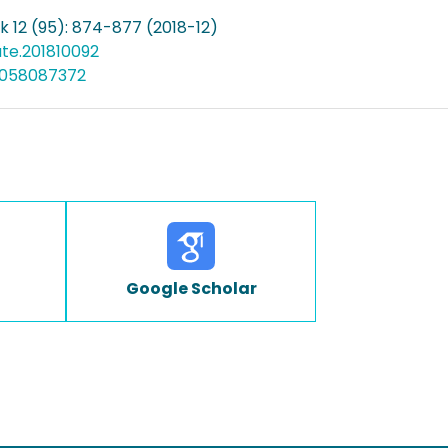
k 12 (95): 874-877 (2018-12)
ate.201810092
5058087372
Google Scholar