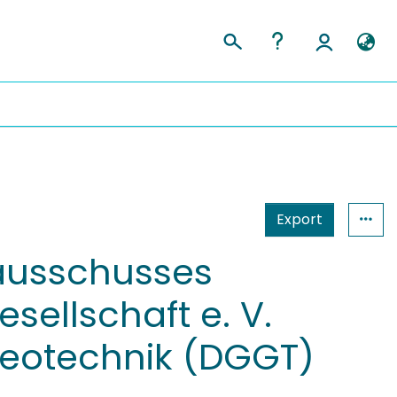
Export
sausschusses
ellschaft e. V.
Geotechnik (DGGT)