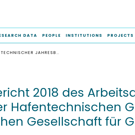
ESEARCH DATA
PEOPLE
INSTITUTIONS
PROJECTS
TECHNISCHER JAHRESBERICHT 2018 DES ARBEITSAUSSCHUSSES „UFEREINFASSUNGEN” DER HAFENTECHNISCHEN GESELLSCHAFT E. V. (HTG) UND DER DEUTSCHEN GESELLSCHAFT FÜR GEOTECHNIK (DGGT)
richt 2018 des Arbeit
r Hafentechnischen Ges
hen Gesellschaft für 