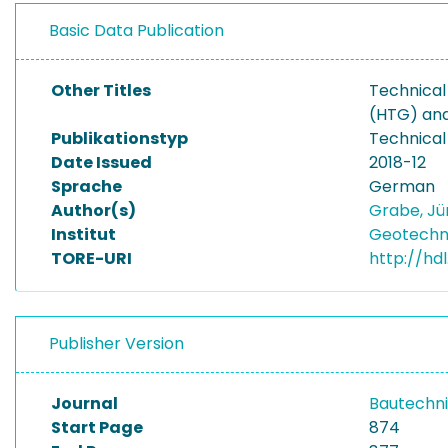
Basic Data Publication
Other Titles
Technical
(HTG) an
Publikationstyp
Technical
Date Issued
2018-12
Sprache
German
Author(s)
Grabe, J
Institut
Geotechni
TORE-URI
http://hd
Publisher Version
Journal
Bautechn
Start Page
874