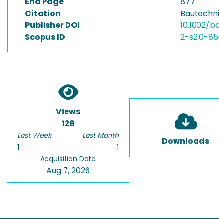
End Page
877
Citation
Bautechni
Publisher DOI
10.1002/b
Scopus ID
2-s2.0-8
Views
128
Last Week
Last Month
Downloads
1
1
Acquisition Date
Aug 7, 2026