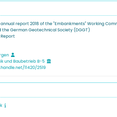
 annual report 2018 of the "Embankments" Working Comm
d the German Geotechnical Society (DGGT)
 Report
ürgen
k und Baubetrieb B-5
l.handle.net/11420/2519
ik