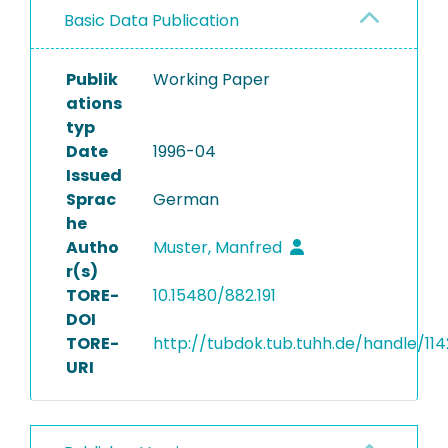
Basic Data Publication
Publik
Working Paper
ations
typ
Date
1996-04
Issued
Sprac
German
he
Autho
Muster, Manfred
r(s)
TORE-
10.15480/882.191
DOI
TORE-
http://tubdok.tub.tuhh.de/handle/114
URI