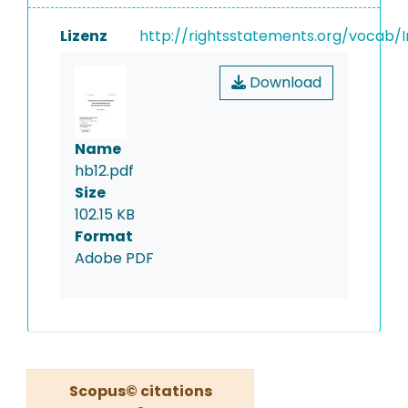
Lizenz
http://rightsstatements.org/vocab/I
Download
Name
hb12.pdf
Size
102.15 KB
Format
Adobe PDF
Scopus© citations