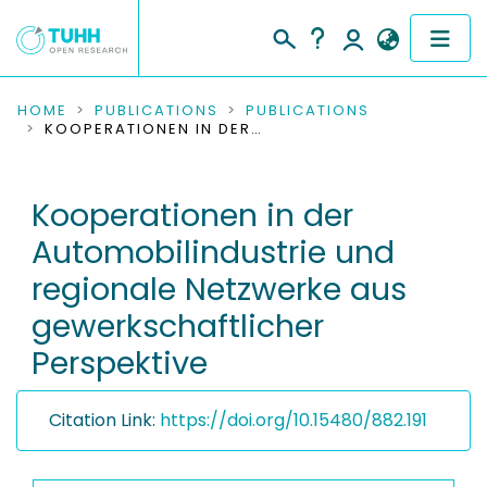
COMMUNITIES & COLLECTIONS
HOME
PUBLICATIONS
PUBLICATIONS
KOOPERATIONEN IN DER AUTOMOBILINDUSTRIE UND REGIONALE NETZWERKE AUS GEWERKSCHAFTLICHER PERSPEKTIVE
PUBLICATIONS
Kooperationen in der
RESEARCH DATA
Automobilindustrie und
PEOPLE
regionale Netzwerke aus
gewerkschaftlicher
INSTITUTIONS
Perspektive
PROJECTS
Citation Link:
https://doi.org/10.15480/882.191