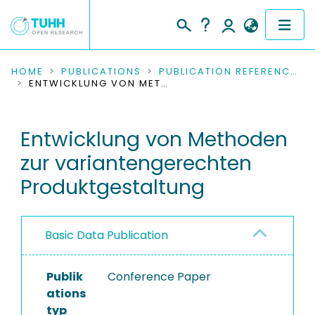
COMMUNITIES & COLLECTIONS
HOME
PUBLICATIONS
PUBLICATION REFERENCES
ENTWICKLUNG VON METHODEN ZUR VARIANTENGERECHTEN PRODUKTGESTALTUNG
PUBLICATIONS
Entwicklung von Methoden
RESEARCH DATA
zur variantengerechten
PEOPLE
Produktgestaltung
INSTITUTIONS
Basic Data Publication
PROJECTS
Publik
Conference Paper
ations
typ