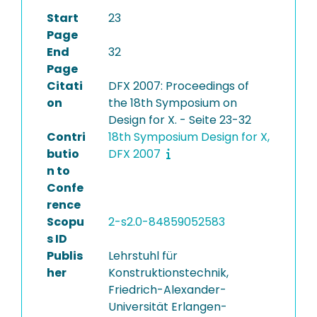
Start
23
Page
End
32
Page
Citati
DFX 2007: Proceedings of
on
the 18th Symposium on
Design for X. - Seite 23-32
Contri
18th Symposium Design for X,
butio
DFX 2007
n to
Confe
rence
Scopu
2-s2.0-84859052583
s ID
Publis
Lehrstuhl für
her
Konstruktionstechnik,
Friedrich-Alexander-
Universität Erlangen-