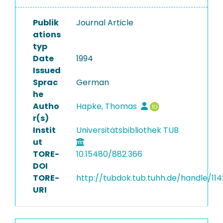
Publik
Journal Article
ations
typ
Date
1994
Issued
Sprac
German
he
Autho
Hapke, Thomas
r(s)
Instit
Universitätsbibliothek TUB
ut
TORE-
10.15480/882.366
DOI
TORE-
http://tubdok.tub.tuhh.de/handle/11
URI