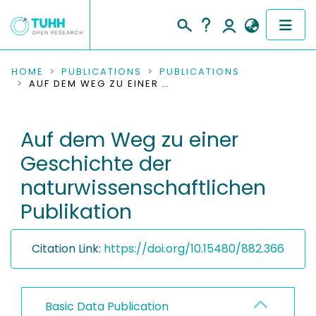
COMMUNITIES & COLLECTIONS
HOME
PUBLICATIONS
PUBLICATIONS
AUF DEM WEG ZU EINER GESCHICHTE DER NATURWISSENSCHAFTLICHEN PUBLIKATION
PUBLICATIONS
Auf dem Weg zu einer
RESEARCH DATA
Geschichte der
PEOPLE
naturwissenschaftlichen
Publikation
INSTITUTIONS
PROJECTS
Citation Link:
https://doi.org/10.15480/882.366
Basic Data Publication