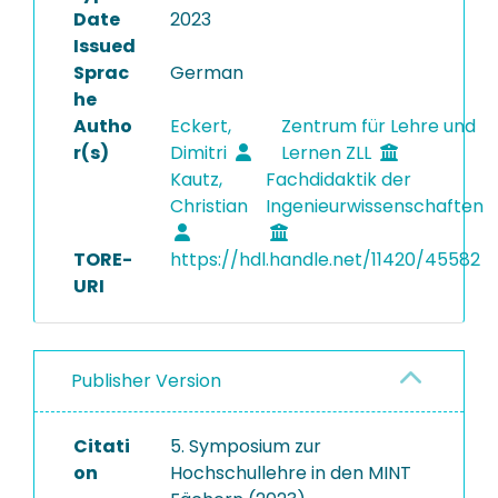
Date
2023
Issued
Sprac
German
he
Autho
Eckert,
Zentrum für Lehre und
r(s)
Dimitri
Lernen ZLL
Kautz,
Fachdidaktik der
Christian
Ingenieurwissenschaften
TORE-
https://hdl.handle.net/11420/45582
URI
Publisher Version
Citati
5. Symposium zur
on
Hochschullehre in den MINT