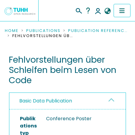
COMMUNITIES & COLLECTIONS
HOME
PUBLICATIONS
PUBLICATION REFERENCES
FEHLVORSTELLUNGEN ÜBER SCHLEIFEN BEIM LESEN VON CODE
PUBLICATIONS
Fehlvorstellungen über
RESEARCH DATA
Schleifen beim Lesen von
PEOPLE
Code
INSTITUTIONS
Basic Data Publication
PROJECTS
Publik
Conference Poster
ations
typ