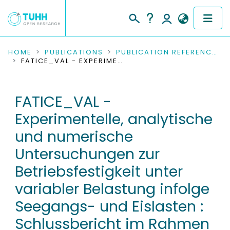
COMMUNITIES & COLLECTIONS
HOME
PUBLICATIONS
PUBLICATION REFERENCES
FATICE_VAL - EXPERIMENTELLE, ANALYTISCHE UND NUMERISCHE UNTERSUCHUNGEN ZUR BETRIEBSFESTIGKEIT UNTER VARIABLER BELASTUNG INFOLGE SEEGANGS- UND EISLASTEN : SCHLUSSBERICHT IM RAHMEN DES VERBUNDVORHABENS FATICE - FATIGUE DAMAGE FROM DYNAMIC ICE ACTION
PUBLICATIONS
FATICE_VAL -
RESEARCH DATA
Experimentelle, analytische
PEOPLE
und numerische
Untersuchungen zur
INSTITUTIONS
Betriebsfestigkeit unter
PROJECTS
variabler Belastung infolge
Seegangs- und Eislasten :
Schlussbericht im Rahmen