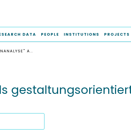
ESEARCH DATA
PEOPLE
INSTITUTIONS
PROJECTS
DIE "DESIGNANALYSE" ALS GESTALTUNGSORIENTIERTES UNTERRICHTSVERFAHREN
ls gestaltungsorientier