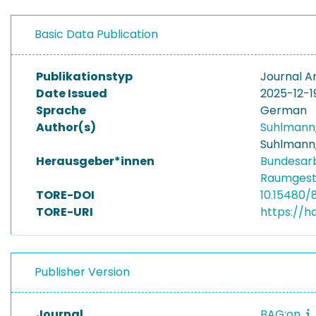
Basic Data Publication
Publikationstyp
Journal Ar
Date Issued
2025-12-1
Sprache
German
Author(s)
Suhlmann,
Suhlmann,
Herausgeber*innen
Bundesarb
Raumgest
TORE-DOI
10.15480/
TORE-URI
https://h
Publisher Version
Journal
BAG:on