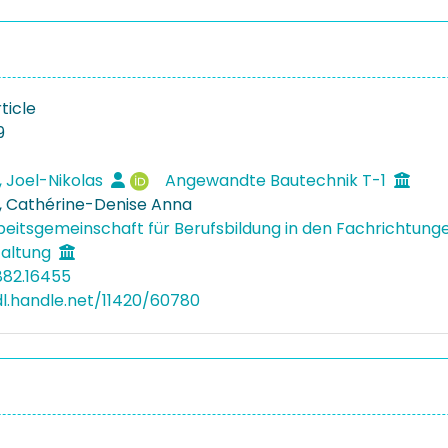
ticle
9
 Joel-Nikolas
Angewandte Bautechnik T-1
 Cathérine-Denise Anna
eitsgemeinschaft für Berufsbildung in den Fachrichtunge
altung
882.16455
dl.handle.net/11420/60780