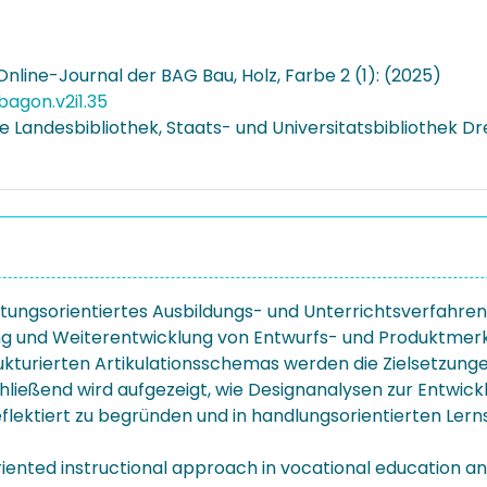
nline-Journal der BAG Bau, Holz, Farbe 2 (1): (2025)
bagon.v2i1.35
e Landesbibliothek, Staats- und Universitatsbibliothek D
tungsorientiertes Ausbildungs- und Unterrichtsverfahren d
g und Weiterentwicklung von Entwurfs- und Produktmerk
ukturierten Artikulationsschemas werden die Zielsetzung
ießend wird aufgezeigt, wie Designanalysen zur Entwick
lektiert zu begründen und in handlungsorientierten Lerns
riented instructional approach in vocational education and