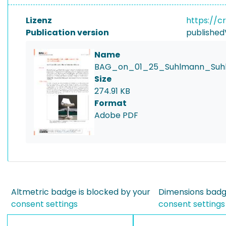
Lizenz
https://c
Publication version
published
Name
BAG_on_01_25_Suhlmann_Suhl
Size
274.91 KB
Format
Adobe PDF
Altmetric badge is blocked by your
Dimensions badge
consent settings
consent settings