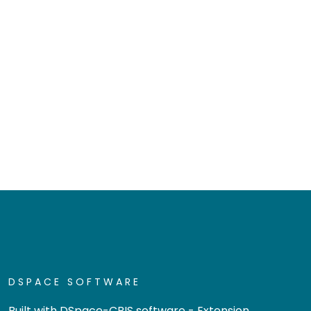
DSPACE SOFTWARE
Built with
DSpace-CRIS software
- Extension