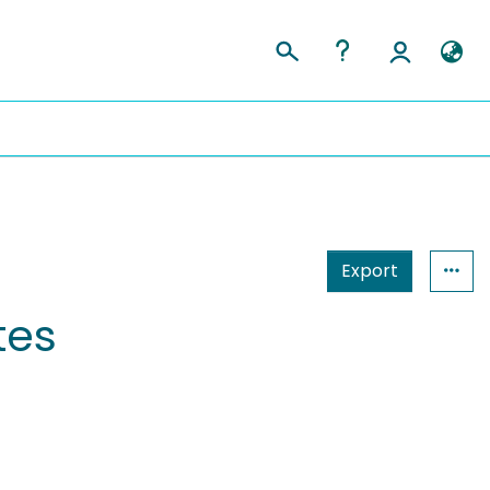
Export
tes