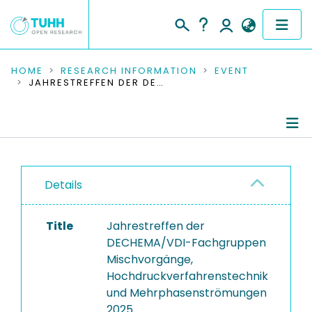
COMMUNITIES & COLLECTIONS
HOME
RESEARCH INFORMATION
EVENT
JAHRESTREFFEN DER DECHEMA/VDI-FACHGRUPPEN MISCHVORGÄNGE, HOCHDRUCKVERFAHRENSTECHNIK UND MEHRPHASENSTRÖMUNGEN 2025
PUBLICATIONS
RESEARCH DATA
Conference Details
PEOPLE
Details
Publications
INSTITUTIONS
Title
Jahrestreffen der
PROJECTS
DECHEMA/VDI-Fachgruppen
Mischvorgänge,
Hochdruckverfahrenstechnik
und Mehrphasenströmungen
2025