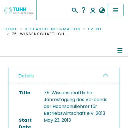
COMMUNITIES & COLLECTIONS
HOME
RESEARCH INFORMATION
EVENT
75. WISSENSCHAFTLICHE JAHRESTAGUNG DES VERBANDS DER HOCHSCHULLEHRER FÜR BETRIEBSWIRTSCHAFT E.V. 2013
PUBLICATIONS
RESEARCH DATA
Conference Details
PEOPLE
Details
Publications
INSTITUTIONS
Title
75. Wissenschaftliche
PROJECTS
Jahrestagung des Verbands
der Hochschullehrer für
Betriebswirtschaft e.V. 2013
Start
May 23, 2013
Date