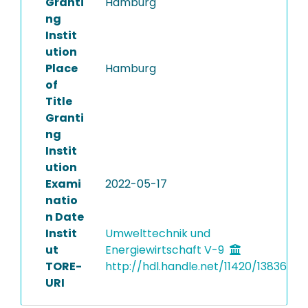
Granti
Hamburg
ng
Instit
ution
Place
Hamburg
of
Title
Granti
ng
Instit
ution
Exami
2022-05-17
natio
n Date
Instit
Umwelttechnik und
ut
Energiewirtschaft V-9
TORE-
http://hdl.handle.net/11420/13836
URI