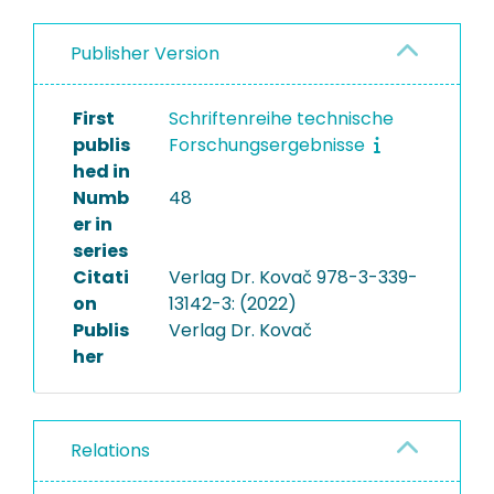
Publisher Version
First
Schriftenreihe technische
publis
Forschungsergebnisse
hed in
Numb
48
er in
series
Citati
Verlag Dr. Kovač 978-3-339-
on
13142-3: (2022)
Publis
Verlag Dr. Kovač
her
Relations