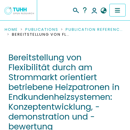
COMMUNITIES & COLLECTIONS
HOME
PUBLICATIONS
PUBLICATION REFERENCES
BEREITSTELLUNG VON FLEXIBILITÄT DURCH AM STROMMARKT ORIENTIERT BETRIEBENE HEIZPATRONEN IN ENDKUNDENHEIZSYSTEMEN: KONZEPTENTWICKLUNG, -DEMONSTRATION UND -BEWERTUNG
PUBLICATIONS
Bereitstellung von
RESEARCH DATA
Flexibilität durch am
PEOPLE
Strommarkt orientiert
betriebene Heizpatronen in
INSTITUTIONS
Endkundenheizsystemen:
PROJECTS
Konzeptentwicklung, -
demonstration und -
bewertung