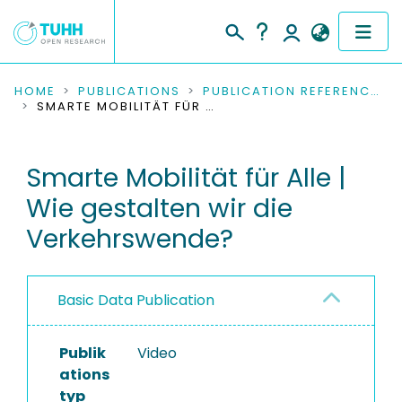
COMMUNITIES & COLLECTIONS
HOME
PUBLICATIONS
PUBLICATION REFERENCES
SMARTE MOBILITÄT FÜR ALLE | WIE GESTALTEN WIR DIE VERKEHRSWENDE?
PUBLICATIONS
Smarte Mobilität für Alle |
RESEARCH DATA
Wie gestalten wir die
PEOPLE
Verkehrswende?
INSTITUTIONS
Basic Data Publication
PROJECTS
Publik
Video
ations
typ