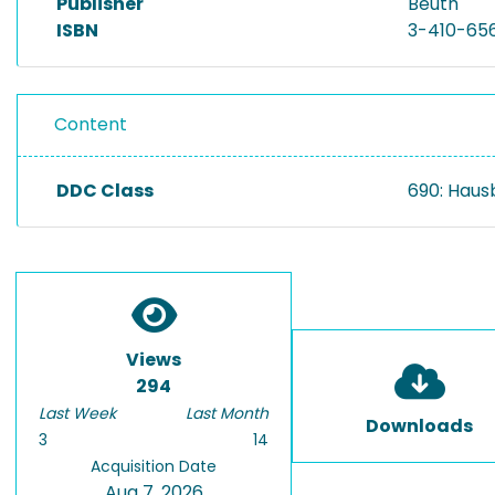
Publisher
Beuth
ISBN
3-410-65
Content
DDC Class
690: Haus
Views
294
Last Week
Last Month
Downloads
3
14
Acquisition Date
Aug 7, 2026