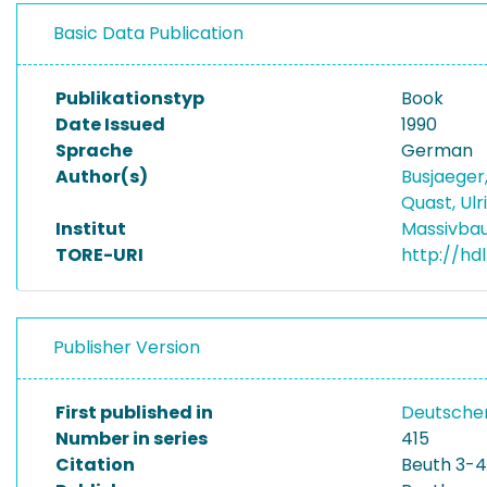
Basic Data Publication
Publikationstyp
Book
Date Issued
1990
Sprache
German
Author(s)
Busjaeger
Quast, Ul
Institut
Massivba
TORE-URI
http://hd
Publisher Version
First published in
Deutscher
Number in series
415
Citation
Beuth 3-4