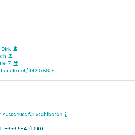
, Dirk
rich
u B-7
l.handle.net/11420/8625
 Ausschuss für Stahlbeton
10-65615-4: (1990)