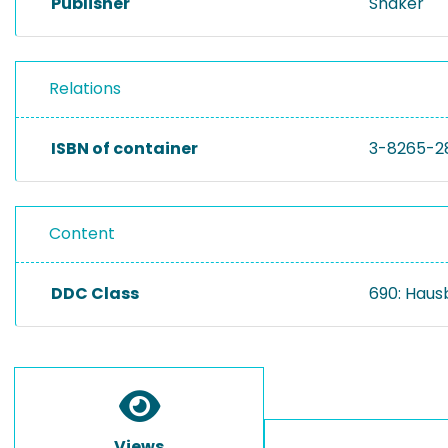
Publisher
Shaker
Relations
ISBN of container
3-8265-2
Content
DDC Class
690: Haus
Views