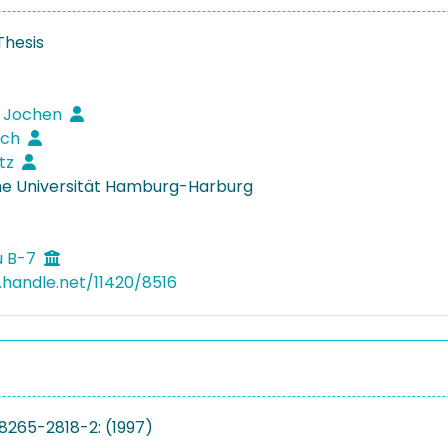
Thesis
, Jochen
rich
utz
e Universität Hamburg-Harburg
u B-7
l.handle.net/11420/8516
8265-2818-2: (1997)