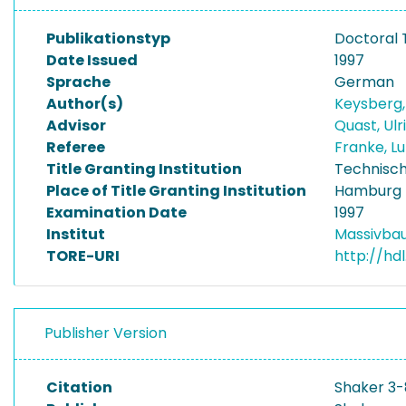
Publikationstyp
Doctoral 
Date Issued
1997
Sprache
German
Author(s)
Keysberg
Advisor
Quast, Ul
Referee
Franke, L
Title Granting Institution
Technisch
Place of Title Granting Institution
Hamburg
Examination Date
1997
Institut
Massivba
TORE-URI
http://hd
Publisher Version
Citation
Shaker 3-