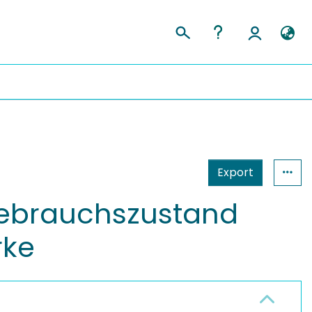
Export
Gebrauchszustand
rke