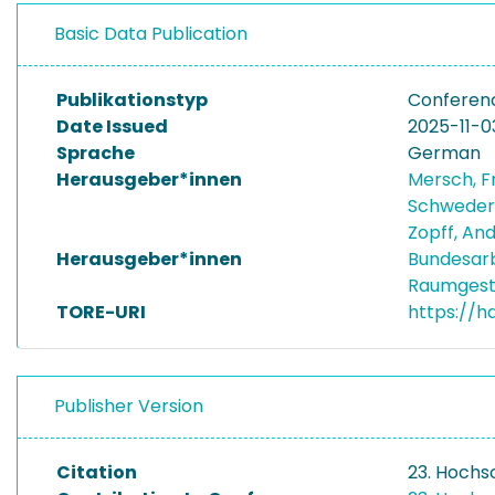
Basic Data Publication
Publikationstyp
Conferen
Date Issued
2025-11-0
Sprache
German
Herausgeber*innen
Mersch, F
Schweder
Zopff, An
Herausgeber*innen
Bundesarb
Raumgest
TORE-URI
https://h
Publisher Version
Citation
23. Hochs