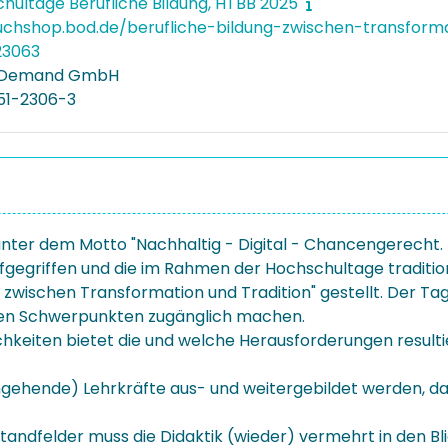
chultage Berufliche Bildung, HTBB 2025
uchshop.bod.de/berufliche-bildung-zwischen-transform
23063
n Demand GmbH
51-2306-3
unter dem Motto "Nachhaltig - Digital - Chancengerecht. Z
fgegriffen und die im Rahmen der Hochschultage tradition
ng zwischen Transformation und Tradition" gestellt. Der
chen Schwerpunkten zugänglich machen.
ichkeiten bietet die und welche Herausforderungen resultie
gehende) Lehrkräfte aus- und weitergebildet werden, dass s
nstandfelder muss die Didaktik (wieder) vermehrt in den