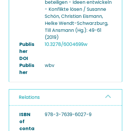
beteiligen - Ideen entwickeln
- Konflikte lösen / Susanne
Schön, Christian Eismann,
Helke Wendt-Schwarzburg,
Till Ansmann (Hg.): 49-61
(2019)
Publis
10.3278/6004699w
her
DOI
Publis
wbv
her
Relations
ISBN
978-3-7639-6027-9
of
conta