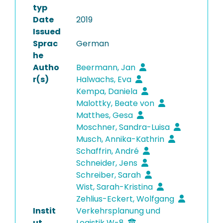
typ
Date
2019
Issued
Sprac
German
he
Autho
Beermann, Jan
r(s)
Halwachs, Eva
Kempa, Daniela
Malottky, Beate von
Matthes, Gesa
Moschner, Sandra-Luisa
Musch, Annika-Kathrin
Schaffrin, André
Schneider, Jens
Schreiber, Sarah
Wist, Sarah-Kristina
Zehlius-Eckert, Wolfgang
Instit
Verkehrsplanung und
ut
Logistik W-8