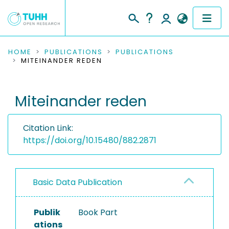
COMMUNITIES & COLLECTIONS
HOME
PUBLICATIONS
PUBLICATIONS
MITEINANDER REDEN
PUBLICATIONS
Miteinander reden
RESEARCH DATA
PEOPLE
Citation Link:
https://doi.org/10.15480/882.2871
INSTITUTIONS
PROJECTS
Basic Data Publication
Publik
Book Part
ations