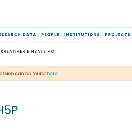
ESEARCH DATA
PEOPLE
INSTITUTIONS
PROJECTS
KREATIVER EINSATZ VON H5P
t version can be found
here
.
 H5P