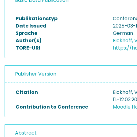
Basic Data Publication
Publikationstyp
Conferenc
Date Issued
2025-03-
Sprache
German
Author(s)
Eickhoff,
TORE-URI
https://h
Publisher Version
Citation
Eickhoff,
11.-12.03.2
Contribution to Conference
Moodle H
Abstract